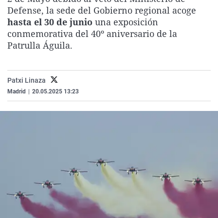
La rosa de los vientos
Caso
Extremadura
Virales
Defense, la sede del Gobierno regional acoge
hasta el 30 de junio
una exposición
Gente viajera
Retornados
Galicia
Televisión
conmemorativa del 40º aniversario de la
Como el perro y el gat
Equipo de investigaci
La Rioja
Elecciones
Patrulla Águila.
Operación Viuda Negr
Navarra
País Vasco
Patxi Linaza
Madrid
|
20.05.2025 13:23