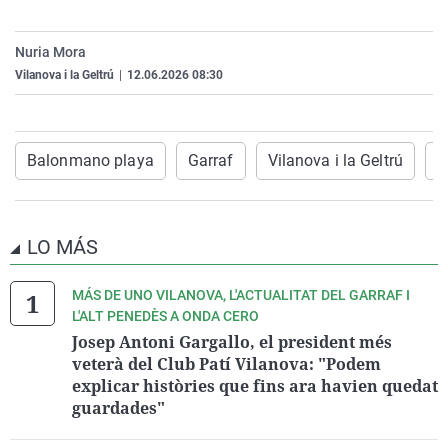
Nuria Mora
Vilanova i la Geltrú
|
12.06.2026 08:30
Balonmano playa
Garraf
Vilanova i la Geltrú
m
LO MÁS
MÁS DE UNO VILANOVA, L'ACTUALITAT DEL GARRAF I
L'ALT PENEDÈS A ONDA CERO
Josep Antoni Gargallo, el president més
veterà del Club Patí Vilanova: "Podem
explicar històries que fins ara havien quedat
guardades"