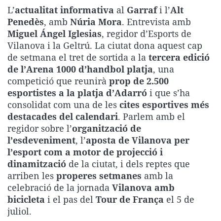
La rosa de los vientos
Caso
Extremadura
Virales
L’
actualitat informativa
al
Garraf
i l’
Alt
Penedès
, amb
Núria Mora
. Entrevista amb
Gente viajera
Retornados
Galicia
Televisión
Miguel Ángel Iglesias
, regidor d’Esports de
Como el perro y el gat
Equipo de investigaci
La Rioja
Elecciones
Vilanova i la Geltrú. La ciutat dona aquest cap
de setmana el tret de sortida a la
tercera edició
Operación Viuda Negr
Navarra
de l’Arena 1000 d’handbol platja
, una
País Vasco
competició que reunirà
prop de 2.500
esportistes a la platja d’Adarró
i que s’ha
consolidat com una de les
cites esportives més
destacades del calendari
. Parlem amb el
regidor sobre l’
organització de
l’esdeveniment
, l’
aposta de Vilanova per
l’esport com a motor de projecció i
dinamització
de la ciutat, i dels reptes que
arriben les
properes setmanes
amb la
celebració de la jornada
Vilanova amb
bicicleta
i el pas del
Tour de França
el 5 de
juliol.