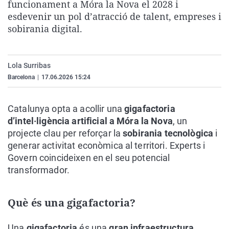
funcionament a Móra la Nova el 2028 i
La rosa de los vientos
Caso
Extremadura
Virales
esdevenir un pol d’atracció de talent, empreses i
Gente viajera
Retornados
Galicia
Televisión
sobirania digital.
Como el perro y el gat
Equipo de investigaci
La Rioja
Elecciones
Operación Viuda Negr
Navarra
Lola Surribas
Barcelona
|
17.06.2026 15:24
País Vasco
Catalunya opta a acollir una
gigafactoria
d’intel·ligència artificial a Móra la Nova
, un
projecte clau per reforçar la
sobirania tecnològica
i
generar activitat econòmica al territori. Experts i
Govern coincideixen en el seu potencial
transformador.
Què és una gigafactoria?
Una
gigafactoria
és una
gran infraestructura