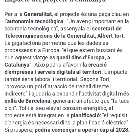
Per a la
Generalitat
, el projecte és una peça clau en
l’
autonomia tecnològica
. “Un avenç important en la
sobirania tecnològica”, assenyala el
secretari de
Telecomunicacions de la Generalitat, Albert Tort
.
La gigafactoria permetria que les dades es
processessin a Europa: “el que estem buscant és
que aquest viatge
es quedi dins d’Europa, a
Catalunya
”. Això podria afavorir la
creació
d’empreses i serveis digitals al territori
. L’impacte
també seria laboral i territorial. Segons Tort,
“provoca un pol d’atracció de treball directe i
indirecte” i ajudaria a expandir l’activitat digital
més
enllà de Barcelona
, generant un efecte que “fa taca
d’oli”. Tot i el seu elevat consum energètic, el
projecte està integrat en la
planificació
: “el requisit
d’energia és necessari dins la planificació elèctrica”.
Si prospera,
podria començar a operar cap al 2028
.