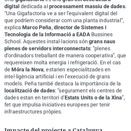
digital
dedicada al
processament massiu de dades
.
“Una Gigafactoria ve a ser l’equivalent digital del
que podríem considerar com una planta industrial”,
explica
Marco Peña, director de Sistemes i
Tecnologia de la Informació a EADA
Bussines
School. Aquestes instal·lacions són
grans naus
plenes de servidors interconnectats
: “plenes
d’ordinadors treballant de manera cooperativa”, que
requereixen molta energia i refrigeració. En el cas
de
Móra la Nova
, estarien especialitzades en
intel·ligència artificial i en l’execució de grans
models. Peña també destaca la importància de la
localització de dades
: “segurament els centres de
dades estan en territori d’
Estats Units o de la Xina
”,
fet que impulsa iniciatives europees per tenir
infraestructures pròpies.
Impacte del projecte a Catalunya