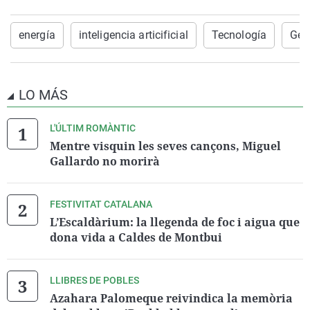
energía
inteligencia articificial
Tecnología
Gene
LO MÁS
L'ÚLTIM ROMÀNTIC
Mentre visquin les seves cançons, Miguel
Gallardo no morirà
FESTIVITAT CATALANA
L’Escaldàrium: la llegenda de foc i aigua que
dona vida a Caldes de Montbui
LLIBRES DE POBLES
Azahara Palomeque reivindica la memòria