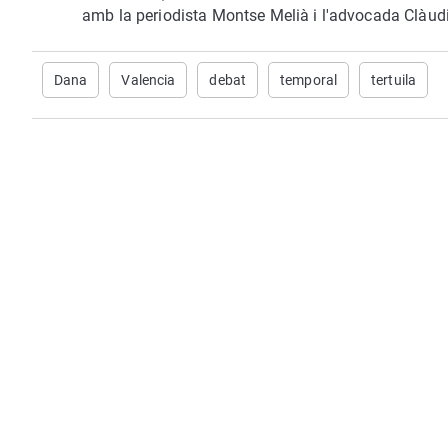
amb la periodista Montse Melià i l'advocada Clàu
Dana
Valencia
debat
temporal
tertuila