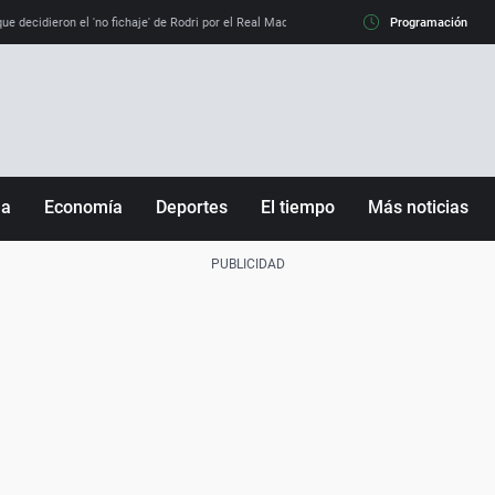
e decidieron el 'no fichaje' de Rodri por el Real Madrid y su 'sí' al Barça
Programación
La llamada de
ña
Economía
Deportes
El tiempo
Más noticias
Fútbol
Sociedad
Baloncesto
Mundo
Tenis
Salud
Motor
Cultura
Ciencia y Tecnología
adrid
Gastronomía
nciana
Medio ambiente