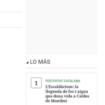
LO MÁS
FESTIVITAT CATALANA
L’Escaldàrium: la
llegenda de foc i aigua
que dona vida a Caldes
de Montbui