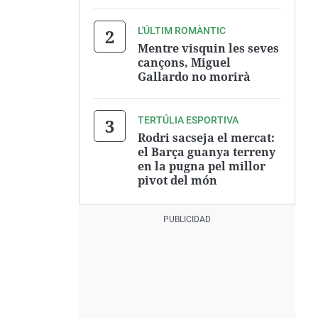
L'ÚLTIM ROMÀNTIC
Mentre visquin les seves
cançons, Miguel
Gallardo no morirà
TERTÚLIA ESPORTIVA
Rodri sacseja el mercat:
el Barça guanya terreny
en la pugna pel millor
pivot del món