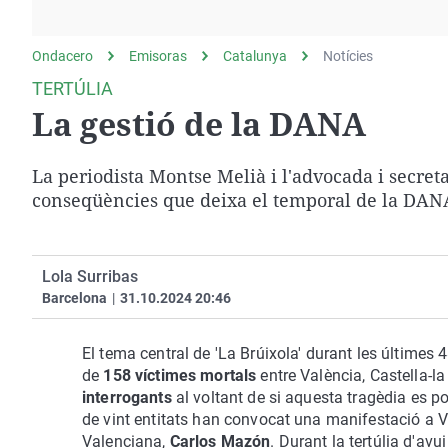
La rosa de los vientos
Caso
Extremadura
Gente viajera
Retornados
Galicia
Ondacero
Emisoras
Catalunya
Notícies
Como el perro y el
Equipo de investigación
La Rioja
TERTÚLIA
gato
La gestió de la DANA
Operación Viuda
Navarra
Negra
País Vasco
La periodista Montse Melià i l'advocada i secret
conseqüències que
deixa
el temporal de la DANA
Lola Surribas
Barcelona
|
31.10.2024 20:46
El tema central de 'La Brúixola' durant les últimes 
de
158 víctimes mortals
entre València, Castella-la
interrogants
al voltant de si aquesta tragèdia es po
de vint entitats han convocat una manifestació a Va
Valenciana,
Carlos Mazón
. Durant la tertúlia d'avu