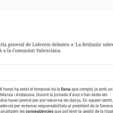
Virales
Televisión
Elecciones
aria general de
Liderem
debaten a 'La Brúixola' sobr
 a la Comunitat Valenciana.
48 hores ha estat el temporal de la
Dana
que compta ja amb un 
 Manxa i Andalusia. Durant la jornada d'avui s'han estès els
dria haver previst per així reduir-ne els danys. En aquest sentit
lència per reclamar responsabilitats al president de la General
i analitzem les
conseqüències
que pot tenir la gestió de la trag