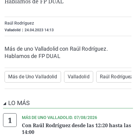
Hablamos de FP DUAL
La rosa de los vientos
Caso
Extremadura
Virales
Gente viajera
Retornados
Galicia
Televisión
Raúl Rodríguez
Como el perro y el gat
Equipo de investigaci
La Rioja
Elecciones
Valladolid
|
24.04.2023 14:13
Operación Viuda Negr
Navarra
País Vasco
Más de uno Valladolid con Raúl Rodríguez.
Hablamos de FP DUAL
Más de Uno Valladolid
Valladolid
Raúl Rodríguez
LO MÁS
MÁS DE UNO VALLADOLID. 07/08/2026
Con Raúl Rodríguez desde las 12:20 hasta las
14:00