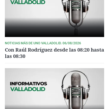
La rosa de los vientos
Caso
Extremadura
Virales
Gente viajera
Retornados
Galicia
Televisión
Como el perro y el gat
Equipo de investigaci
La Rioja
Elecciones
Operación Viuda Negr
Navarra
País Vasco
NOTICIAS MÁS DE UNO VALLADOLID. 06/08/2026
Con Raúl Rodríguez desde las 08:20 hasta
las 08:30