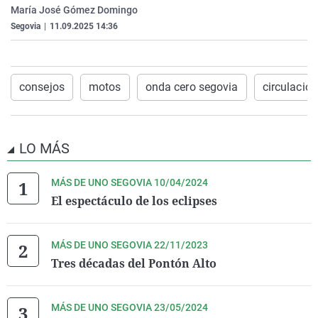
María José Gómez Domingo
La rosa de los vientos
Caso
Extremadura
Virales
Segovia
|
11.09.2025 14:36
Gente viajera
Retornados
Galicia
Televisión
Como el perro y el gat
Equipo de investigaci
La Rioja
Elecciones
Operación Viuda Negr
Navarra
consejos
motos
onda cero segovia
circulacion
País Vasco
LO MÁS
MÁS DE UNO SEGOVIA 10/04/2024
El espectáculo de los eclipses
MÁS DE UNO SEGOVIA 22/11/2023
Tres décadas del Pontón Alto
MÁS DE UNO SEGOVIA 23/05/2024