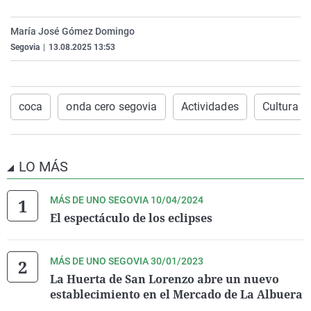
La rosa de los vientos
Caso
Extremadura
Virales
María José Gómez Domingo
Gente viajera
Retornados
Galicia
Televisión
Segovia
|
13.08.2025 13:53
Como el perro y el gat
Equipo de investigaci
La Rioja
Elecciones
Operación Viuda Negr
Navarra
coca
onda cero segovia
Actividades
Cultura
País Vasco
LO MÁS
MÁS DE UNO SEGOVIA 10/04/2024
El espectáculo de los eclipses
MÁS DE UNO SEGOVIA 30/01/2023
La Huerta de San Lorenzo abre un nuevo
establecimiento en el Mercado de La Albuera