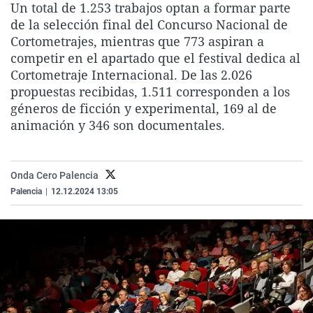
Un total de 1.253 trabajos optan a formar parte
La rosa de los vientos
Caso
Extremadura
Virales
de la selección final del Concurso Nacional de
Gente viajera
Retornados
Galicia
Televisión
Cortometrajes, mientras que 773 aspiran a
competir en el apartado que el festival dedica al
Como el perro y el gat
Equipo de investigaci
La Rioja
Elecciones
Cortometraje Internacional. De las 2.026
Operación Viuda Negr
Navarra
propuestas recibidas, 1.511 corresponden a los
géneros de ficción y experimental, 169 al de
País Vasco
animación y 346 son documentales.
Onda Cero Palencia
Palencia
|
12.12.2024 13:05