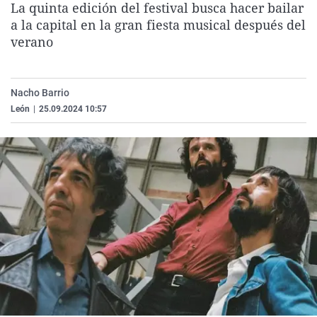
La quinta edición del festival busca hacer bailar
La rosa de los vientos
Caso
Extremadura
Virales
a la capital en la gran fiesta musical después del
Gente viajera
Retornados
Galicia
Televisión
verano
Como el perro y el gat
Equipo de investigaci
La Rioja
Elecciones
Operación Viuda Negr
Navarra
Nacho Barrio
León
|
25.09.2024 10:57
País Vasco