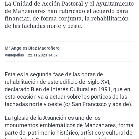
La Unidad de Acción Pastoral y el Ayuntamiento
La rosa de los vientos
Caso
Extremadura
Virales
de Manzanares han rubricado el acuerdo para
Gente viajera
Retornados
Galicia
Televisión
financiar, de forma conjunta, la rehabilitación
de las fachadas norte y oeste.
Como el perro y el gat
Equipo de investigaci
La Rioja
Elecciones
Operación Viuda Negr
Navarra
Mª Ángeles Díaz Madroñero
País Vasco
Valdepeñas
|
22.11.2023 14:57
Esta es la segunda fase de las obras de
rehabilitación de este edificio del siglo XVI,
declarado Bien de Interés Cultural en 1991, que en
esta ocasión va a actuar sobre los pórticos de las
fachadas norte y oeste (c/ San Francisco y ábside).
La Iglesia de la Asunción es uno de los
monumentos emblemáticos de Manzanares, forma
parte del patrimonio histórico, artístico y cultural de