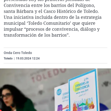
La rosa de los vientos
Caso
Extremadura
Virales
Convivencia entre los barrios del Polígono,
santa Bárbara y el Casco Histórico de Toledo.
Gente viajera
Retornados
Galicia
Televisión
Una iniciativa incluida dentro de la estrategia
Como el perro y el gat
Equipo de investigaci
La Rioja
Elecciones
municipal ‘Toledo Comunitario’ que quiere
impulsar “procesos de convivencia, diálogo y
Operación Viuda Negr
Navarra
transformación de los barrios”.
País Vasco
Onda Cero Toledo
Toledo
|
19.03.2024 12:24