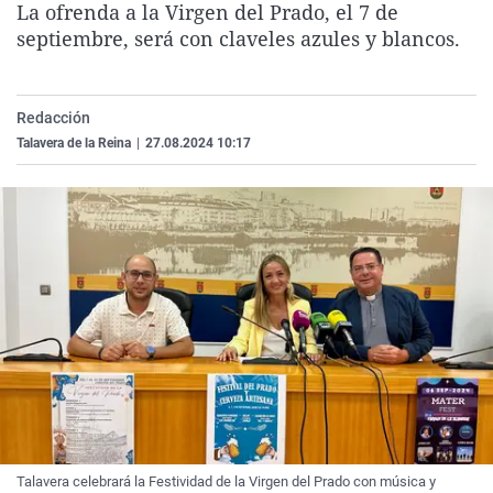
La ofrenda a la Virgen del Prado, el 7 de
La rosa de los vientos
Caso
Extremadura
Virales
septiembre, será con claveles azules y blancos.
Gente viajera
Retornados
Galicia
Televisión
Como el perro y el gat
Equipo de investigaci
La Rioja
Elecciones
Redacción
Operación Viuda Negr
Navarra
Talavera de la Reina
|
27.08.2024 10:17
País Vasco
Talavera celebrará la Festividad de la Virgen del Prado con música y