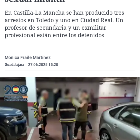
La rosa de los vientos
Caso
Extremadura
Virales
En Castilla-La Mancha se han producido tres
Gente viajera
Retornados
Galicia
Televisión
arrestos en Toledo y uno en Ciudad Real. Un
profesor de secundaria y un exmilitar
Como el perro y el gat
Equipo de investigaci
La Rioja
Elecciones
profesional están entre los detenidos
Operación Viuda Negr
Navarra
País Vasco
Mónica Fraile Martínez
Guadalajara
|
27.06.2025 15:20