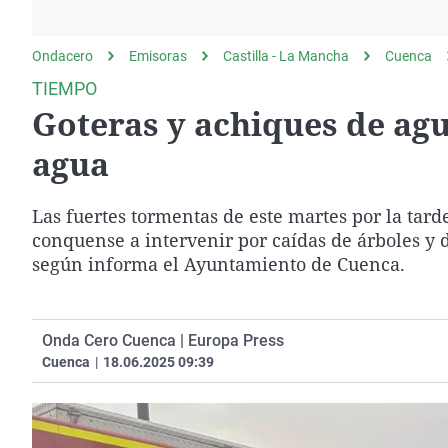
La rosa de los vientos
Caso
Extremadura
Gente viajera
Retornados
Galicia
Ondacero
Emisoras
Castilla - La Mancha
Cuenca
Como el perro y el
Equipo de investigación
La Rioja
TIEMPO
gato
Goteras y achiques de ag
Operación Viuda
Navarra
Negra
País Vasco
agua
Las fuertes tormentas de este martes por la tar
conquense a intervenir por caídas de árboles y
según informa el Ayuntamiento de Cuenca.
Onda Cero Cuenca | Europa Press
Cuenca
|
18.06.2025 09:39