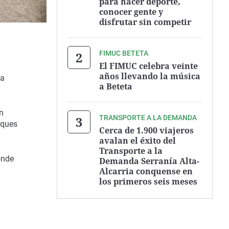
para hacer deporte,
conocer gente y
disfrutar sin competir
FIMUC BETETA
El FIMUC celebra veinte
años llevando la música
na
a Beteta
un
TRANSPORTE A LA DEMANDA
iques
Cerca de 1.900 viajeros
avalan el éxito del
Transporte a la
onde
Demanda Serranía Alta-
Alcarria conquense en
los primeros seis meses