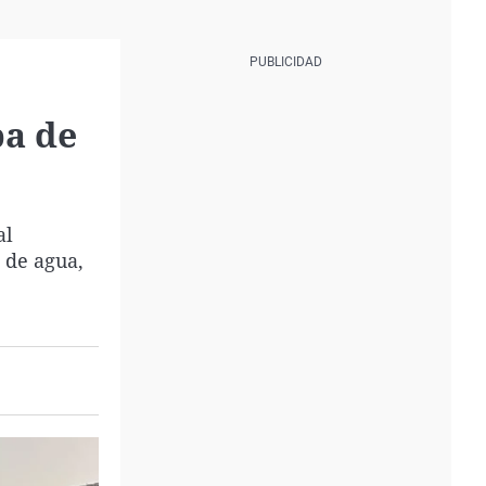
ba de
al
 de agua,