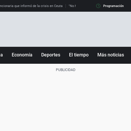
uncionaria que informó de la crisis en Ceuta
"No hay mafias, que no nos engañen": exper
Programación
ña
Economía
Deportes
El tiempo
Más noticias
Fútbol
Sociedad
Baloncesto
Mundo
Tenis
Salud
Motor
Cultura
Ciencia y Tecnología
adrid
Gastronomía
nciana
Medio ambiente