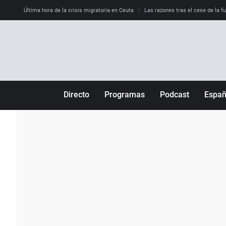
Última hora de la crisis migratoria en Ceuta
Las razones tras el cese de la f
Directo
Programas
Podcast
Espa
Más de uno
Los Perseguidos
Andalucía
Por fin
Malas decisiones
Aragón
Julia en la onda
Expedientes del más allá
Baleares
La brújula
El viaje del Guernica
Cantabria
Radioestadio
Invisibles
Cataluña
Radioestadio noche
Prohibido morirse
Comunidad de M
El colegio invisible
Esto no ha pasado
Comunitat Vale