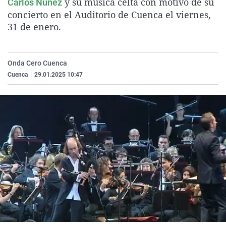
y su música celta con motivo de su
Carlos Núñez
La rosa de los vientos
Caso
Extremadura
Virales
concierto en el Auditorio de Cuenca el viernes,
31 de enero.
Gente viajera
Retornados
Galicia
Televisión
Como el perro y el gat
Equipo de investigaci
La Rioja
Elecciones
Operación Viuda Negr
Navarra
Onda Cero Cuenca
Cuenca
|
29.01.2025 10:47
País Vasco