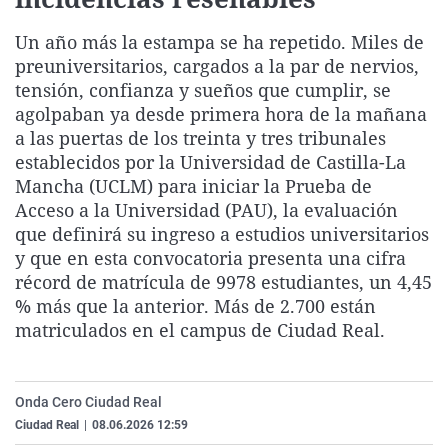
La rosa de los vientos
Caso
Extremadura
Virales
Un año más la estampa se ha repetido. Miles de
Gente viajera
Retornados
Galicia
Televisión
preuniversitarios, cargados a la par de nervios,
Como el perro y el gat
Equipo de investigaci
La Rioja
Elecciones
tensión, confianza y sueños que cumplir, se
agolpaban ya desde primera hora de la mañana
Operación Viuda Negr
Navarra
a las puertas de los treinta y tres tribunales
País Vasco
establecidos por la Universidad de Castilla-La
Mancha (UCLM) para iniciar la Prueba de
Acceso a la Universidad (PAU), la evaluación
que definirá su ingreso a estudios universitarios
y que en esta convocatoria presenta una cifra
récord de matrícula de 9978 estudiantes, un 4,45
% más que la anterior. Más de 2.700 están
matriculados en el campus de Ciudad Real.
Onda Cero Ciudad Real
Ciudad Real
|
08.06.2026 12:59