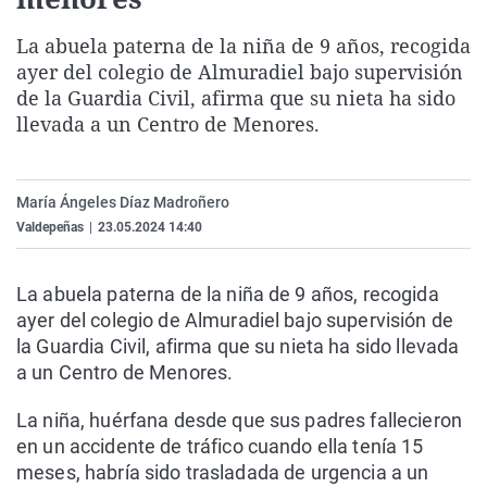
La rosa de los vientos
Caso
Extremadura
Virales
La abuela paterna de la niña de 9 años, recogida
Gente viajera
Retornados
Galicia
Televisión
ayer del colegio de Almuradiel bajo supervisión
Como el perro y el gat
Equipo de investigaci
La Rioja
Elecciones
de la Guardia Civil, afirma que su nieta ha sido
llevada a un Centro de Menores.
Operación Viuda Negr
Navarra
País Vasco
María Ángeles Díaz Madroñero
Valdepeñas
|
23.05.2024 14:40
La abuela paterna de la niña de 9 años, recogida
ayer del colegio de Almuradiel bajo supervisión de
la Guardia Civil, afirma que su nieta ha sido llevada
a un Centro de Menores.
La niña, huérfana desde que sus padres fallecieron
en un accidente de tráfico cuando ella tenía 15
meses, habría sido trasladada de urgencia a un