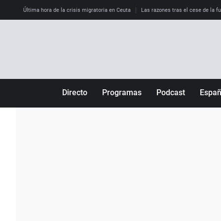
Última hora de la crisis migratoria en Ceuta
Las razones tras el cese de la f
Directo
Programas
Podcast
Espa
Más de uno
Los Perseguidos
Andalucía
Por fin
Malas decisiones
Aragón
Julia en la onda
Expedientes del más allá
Baleares
La brújula
El viaje del Guernica
Cantabria
Radioestadio
Invisibles
Cataluña
Radioestadio noche
Prohibido morirse
Comunidad de M
El colegio invisible
Esto no ha pasado
Comunitat Vale