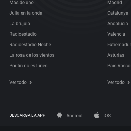
Más de uno
Madrid
Julia en la onda
Catalunya
La brújula
Andalucía
Radioestadio
Valencia
Radioestadio Noche
Extremadu
La rosa de los vientos
Asturias
Por fin no es lunes
País Vasco
Ver todo
Ver todo
DESCARGA LA APP
Android
iOS