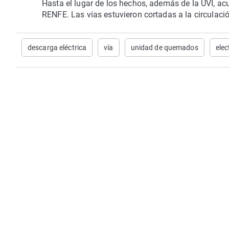
Hasta el lugar de los hechos, además de la UVI, acu
RENFE. Las vías estuvieron cortadas a la circulaci
descarga eléctrica
vía
unidad de quemados
elec