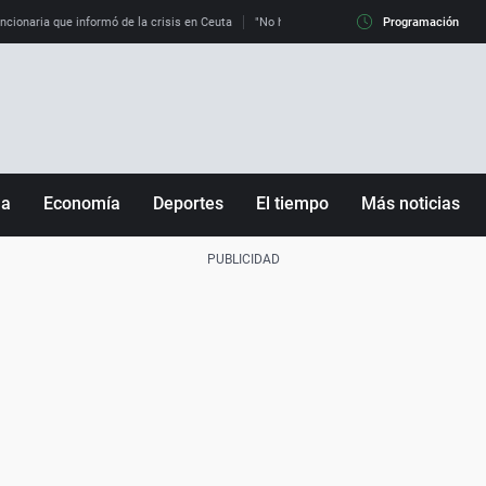
uncionaria que informó de la crisis en Ceuta
"No hay mafias, que no nos engañen": exper
Programación
ña
Economía
Deportes
El tiempo
Más noticias
Fútbol
Sociedad
Baloncesto
Mundo
Tenis
Salud
Motor
Cultura
Ciencia y Tecnología
adrid
Gastronomía
nciana
Medio ambiente