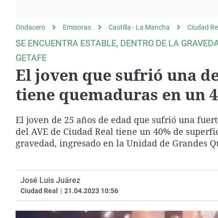
La rosa de los vientos
Caso
Extremadura
Gente viajera
Retornados
Galicia
Ondacero
Emisoras
Castilla - La Mancha
Ciudad Re
Como el perro y el
Equipo de investigación
La Rioja
SE ENCUENTRA ESTABLE, DENTRO DE LA GRAVEDA
gato
Operación Viuda
Navarra
GETAFE
Negra
El joven que sufrió una d
País Vasco
tiene quemaduras en un 
El joven de 25 años de edad que sufrió una fuert
del AVE de Ciudad Real tiene un 40% de superfic
gravedad, ingresado en la Unidad de Grandes Qu
José Luis Juárez
Ciudad Real
|
21.04.2023 10:56