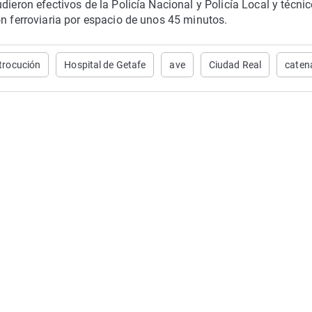
dieron efectivos de la Policía Nacional y Policía Local y técni
ón ferroviaria por espacio de unos 45 minutos.
trocución
Hospital de Getafe
ave
Ciudad Real
caten