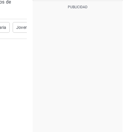
cos de
aria
Joven
quemaduras
Electrocutado