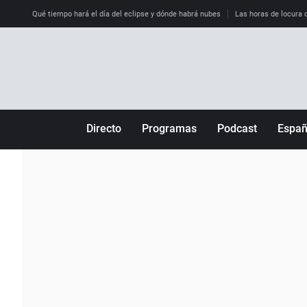
Qué tiempo hará el día del eclipse y dónde habrá nubes
Las horas de locura qu
Directo
Programas
Podcast
Espa
Más de uno
Los Perseguidos
Andalucía
Por fin
Malas decisiones
Aragón
Julia en la onda
Expedientes del más allá
Baleares
La brújula
El viaje del Guernica
Cantabria
Radioestadio
Invisibles
Cataluña
Radioestadio noche
Prohibido morirse
Comunidad de M
El colegio invisible
Esto no ha pasado
Comunitat Vale