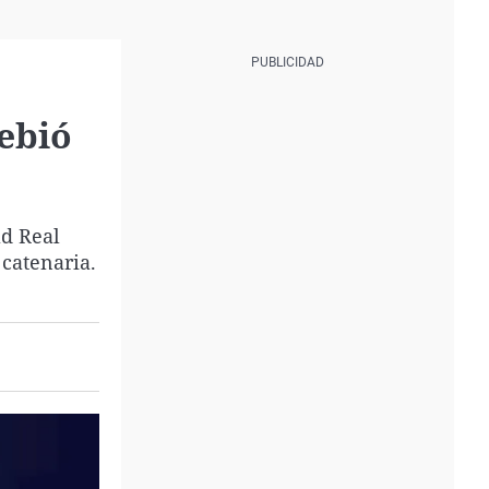
debió
ad Real
 catenaria.