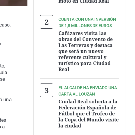
moto en Ciudad Real
CUENTA CON UNA INVERSIÓN
caso,
DE 1,8 MILLONES DE EUROS
Cañizares visita las
obras del Convento de
Las Terreras y destaca
"
que será un nuevo
referente cultural y
turístico para Ciudad
to,
Real
cula
 se
EL ALCALDE HA ENVIADO UNA
CARTA AL LOUZÁN
ió una
Ciudad Real solicita a la
Federación Española de
Fútbol que el Trofeo de
la Copa del Mundo visite
des
la ciudad
o a