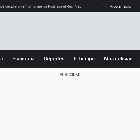
e decidieron el 'no fichaje' de Rodri por el Real Madrid y su 'sí' al Barça
Programación
La llamada de
ña
Economía
Deportes
El tiempo
Más noticias
Fútbol
Sociedad
Baloncesto
Mundo
Tenis
Salud
Motor
Cultura
Ciencia y Tecnología
adrid
Gastronomía
nciana
Medio ambiente