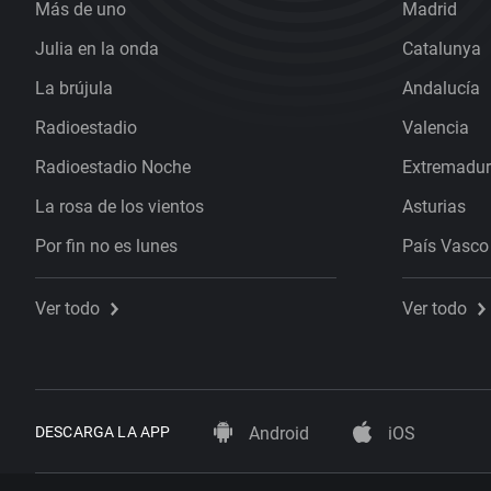
Más de uno
Madrid
Julia en la onda
Catalunya
La brújula
Andalucía
Radioestadio
Valencia
Radioestadio Noche
Extremadu
La rosa de los vientos
Asturias
Por fin no es lunes
País Vasco
Ver todo
Ver todo
DESCARGA LA APP
Android
iOS