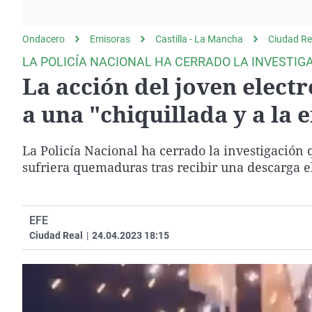
La rosa de los vientos
Caso
Extremadura
Gente viajera
Retornados
Galicia
Ondacero
Emisoras
Castilla - La Mancha
Ciudad Re
Como el perro y el
Equipo de investigación
La Rioja
LA POLICÍA NACIONAL HA CERRADO LA INVESTIG
gato
La acción del joven elect
Operación Viuda
Navarra
Negra
País Vasco
a una "chiquillada y a la
La Policía Nacional ha cerrado la investigación 
sufriera quemaduras tras recibir una descarga elé
EFE
Ciudad Real
|
24.04.2023 18:15