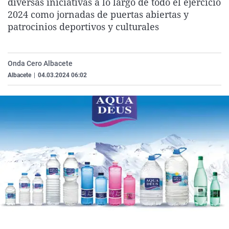
diversas iniciativas a lo largo de todo el ejercicio
La rosa de los vientos
Caso
Extremadura
Virales
2024 como jornadas de puertas abiertas y
patrocinios deportivos y culturales
Gente viajera
Retornados
Galicia
Televisión
Como el perro y el gat
Equipo de investigaci
La Rioja
Elecciones
Operación Viuda Negr
Navarra
Onda Cero Albacete
Albacete
|
04.03.2024 06:02
País Vasco