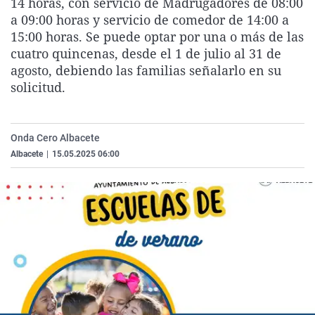
14 horas, con servicio de Madrugadores de 08:00
La rosa de los vientos
Caso
Extremadura
Virales
a 09:00 horas y servicio de comedor de 14:00 a
15:00 horas. Se puede optar por una o más de las
Gente viajera
Retornados
Galicia
Televisión
cuatro quincenas, desde el 1 de julio al 31 de
Como el perro y el gat
Equipo de investigaci
La Rioja
Elecciones
agosto, debiendo las familias señalarlo en su
solicitud.
Operación Viuda Negr
Navarra
País Vasco
Onda Cero Albacete
Albacete
|
15.05.2025 06:00