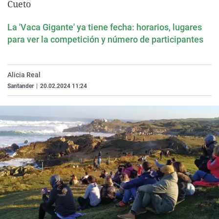
Cueto
La rosa de los vientos
Caso
Extremadura
Virales
Gente viajera
Retornados
Galicia
Televisión
La 'Vaca Gigante' ya tiene fecha: horarios, lugares
para ver la competición y número de participantes
Como el perro y el gat
Equipo de investigaci
La Rioja
Elecciones
Operación Viuda Negr
Navarra
Alicia Real
País Vasco
Santander
|
20.02.2024 11:24