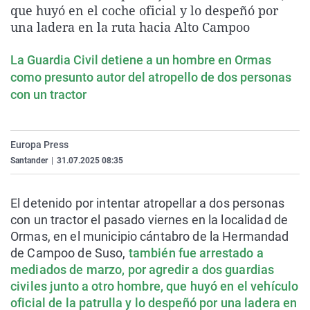
que huyó en el coche oficial y lo despeñó por
La rosa de los vientos
Caso
Extremadura
Virales
una ladera en la ruta hacia Alto Campoo
Gente viajera
Retornados
Galicia
Televisión
La Guardia Civil detiene a un hombre en Ormas
Como el perro y el gat
Equipo de investigaci
La Rioja
Elecciones
como presunto autor del atropello de dos personas
Operación Viuda Negr
Navarra
con un tractor
País Vasco
Europa Press
Santander
|
31.07.2025 08:35
El detenido por intentar atropellar a dos personas
con un tractor el pasado viernes en la localidad de
Ormas, en el municipio cántabro de la Hermandad
de Campoo de Suso,
también fue arrestado a
mediados de marzo, por agredir a dos guardias
civiles junto a otro hombre, que huyó en el vehículo
oficial de la patrulla y lo despeñó por una ladera en