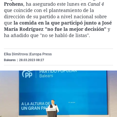
Prohens
, ha asegurado este lunes en
Canal 4
La rosa de los vientos
Caso
Extremadura
Virales
que coincide con el planteamiento de la
Gente viajera
Retornados
Galicia
Televisión
dirección de su partido a nivel nacional sobre
que
la comida en la que participó junto a José
Como el perro y el gat
Equipo de investigaci
La Rioja
Elecciones
María Rodríguez "no fue la mejor decisión"
y
Operación Viuda Negr
Navarra
ha añadido que "no se habló de listas".
País Vasco
Elka Dimitrova |
Europa Press
Baleares
|
28.03.2023 08:27