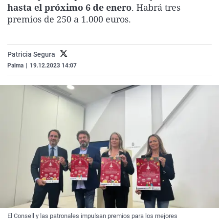
hasta el próximo 6 de enero
. Habrá tres
La rosa de los vientos
Caso
Extremadura
Virales
premios de 250 a 1.000 euros.
Gente viajera
Retornados
Galicia
Televisión
Como el perro y el gat
Equipo de investigaci
La Rioja
Elecciones
Patricia Segura
Operación Viuda Negr
Navarra
Palma
|
19.12.2023 14:07
País Vasco
El Consell y las patronales impulsan premios para los mejores