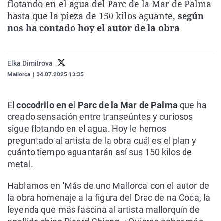
flotando en el agua del Parc de la Mar de Palma
La rosa de los vientos
Caso
Extremadura
Virales
hasta que la pieza de 150 kilos aguante,
según
Gente viajera
Retornados
Galicia
Televisión
nos ha contado hoy el autor de la obra
Como el perro y el gat
Equipo de investigaci
La Rioja
Elecciones
Operación Viuda Negr
Navarra
Elka Dimitrova
Mallorca
|
04.07.2025 13:35
País Vasco
El
cocodrilo en el Parc de la Mar de Palma
que ha
creado sensación entre transeúntes y curiosos
sigue flotando en el agua. Hoy le hemos
preguntado al artista de la obra cuál es el plan y
cuánto tiempo aguantarán así sus 150 kilos de
metal.
Hablamos en 'Más de uno Mallorca' con el autor de
la obra homenaje a la figura del Drac de na Coca, la
leyenda que más fascina al artista mallorquín de