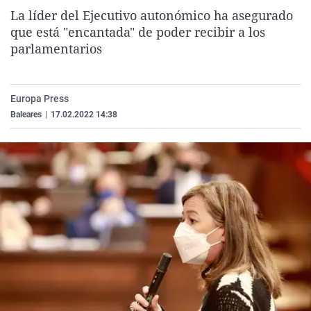
La rosa de los vientos
Caso
Extremadura
Virales
La líder del Ejecutivo autonómico ha asegurado
que está "encantada" de poder recibir a los
Gente viajera
Retornados
Galicia
Televisión
parlamentarios
Como el perro y el gat
Equipo de investigaci
La Rioja
Elecciones
Operación Viuda Negr
Navarra
Europa Press
País Vasco
Baleares
|
17.02.2022 14:38