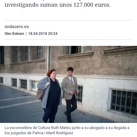
investigando suman unos 127.000 euros.
La rosa de los vientos
Caso
Extremadura
Virales
Gente viajera
Retornados
Galicia
Televisión
Como el perro y el gat
Equipo de investigaci
La Rioja
Elecciones
ondacero.es
Illes Balears
|
18.04.2018 20:24
Operación Viuda Negr
Navarra
País Vasco
La exconsellera de Cultura Ruth Mateu junto a su abogado a su llegada a
los juzgados de Palma | Martí Rodríguez