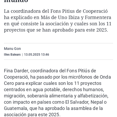
La rosa de los vientos
Caso
Extremadura
Virales
La coordinadora del Fons Pitius de Cooperació
Gente viajera
Retornados
Galicia
Televisión
ha explicado en Más de Uno Ibiza y Formentera
Como el perro y el gat
Equipo de investigaci
La Rioja
Elecciones
en qué consiste la asociación y cuales son los 11
proyectos que se han aprobado para este 2025.
Operación Viuda Negr
Navarra
País Vasco
Manu Gon
Illes Balears
|
13.05.2025 13:46
Fina Darder, coordinadora del Fons Pitiús de
Cooperació, ha pasado por los micrófonos de Onda
Cero para explicar cuales son los 11 proyectos
centrados en agua potable, derechos humanos,
migración, soberanía alimentaria y alfabetización,
con impacto en países como El Salvador, Nepal o
Guatemala, que ha aprobado la asamblea de la
asociación para este 2025.