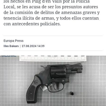
los hechos en Puig d'en Valls por la Policía
La rosa de los vientos
Caso
Extremadura
Virales
Local, se les acusa de ser los presuntos autores
de la comisión de delitos de amenazas graves y
Gente viajera
Retornados
Galicia
Televisión
tenencia ilícita de armas, y todos ellos cuentan
Como el perro y el gat
Equipo de investigaci
La Rioja
Elecciones
con antecedentes policiales.
Operación Viuda Negr
Navarra
País Vasco
Europa Press
Illes Balears
|
27.08.2024 14:39