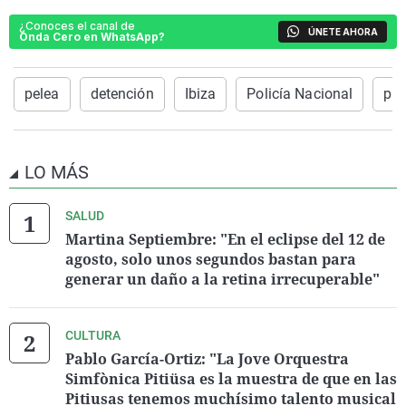
¿Conoces el canal de
ÚNETE AHORA
Onda Cero en WhatsApp?
pelea
detención
Ibiza
Policía Nacional
pis
LO MÁS
SALUD
Martina Septiembre: "En el eclipse del 12 de
agosto, solo unos segundos bastan para
generar un daño a la retina irrecuperable"
CULTURA
Pablo García-Ortiz: "La Jove Orquestra
Simfònica Pitiüsa es la muestra de que en las
Pitiusas tenemos muchísimo talento musical