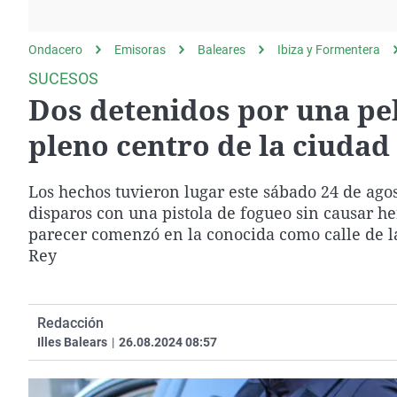
La rosa de los vientos
Caso
Extremadura
Gente viajera
Retornados
Galicia
Ondacero
Emisoras
Baleares
Ibiza y Formentera
Como el perro y el
Equipo de investigación
La Rioja
SUCESOS
gato
Dos detenidos por una pe
Operación Viuda
Navarra
Negra
País Vasco
pleno centro de la ciudad 
Los hechos tuvieron lugar este sábado 24 de ago
disparos con una pistola de fogueo sin causar he
parecer comenzó en la conocida como calle de l
Rey
Redacción
Illes Balears
|
26.08.2024 08:57