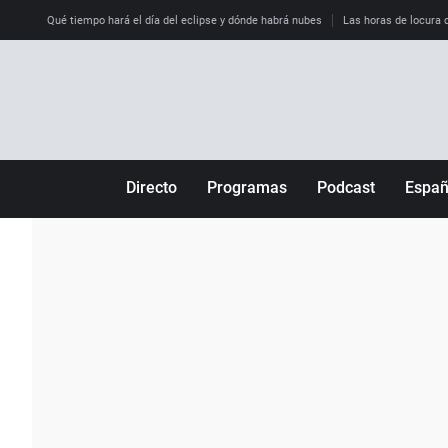
Qué tiempo hará el día del eclipse y dónde habrá nubes
Las horas de locura qu
Directo
Programas
Podcast
Espa
Más de uno
Los Perseguidos
Andalucía
Por fin
Malas decisiones
Aragón
Julia en la onda
Expedientes del más allá
Baleares
La brújula
El viaje del Guernica
Cantabria
Radioestadio
Invisibles
Cataluña
Radioestadio noche
Prohibido morirse
Comunidad de M
El colegio invisible
Esto no ha pasado
Comunitat Vale