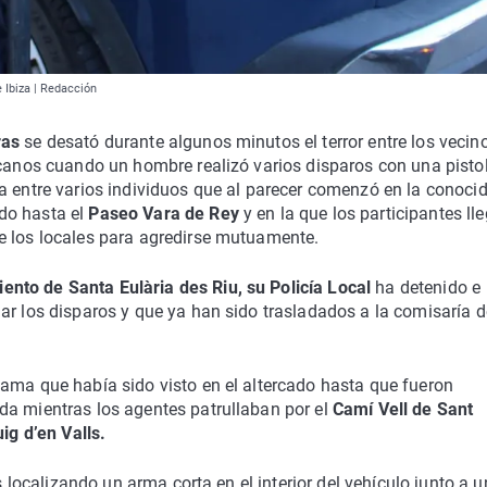
 Ibiza | Redacción
ras
se desató durante algunos minutos el terror entre los vecino
rcanos cuando un hombre realizó varios disparos con una pisto
a entre varios individuos que al parecer comenzó en la conoci
do hasta el
Paseo Vara de Rey
y en la que los participantes ll
e los locales para agredirse mutuamente.
ento de Santa Eulària des Riu, su Policía Local
ha detenido e
ar los disparos y que ya han sido trasladados a la comisaría d
ama que había sido visto en el altercado hasta que fueron
da mientras los agentes patrullaban por el
Camí Vell de Sant
ig d’en Valls.
s localizando un arma corta en el interior del vehículo junto a u