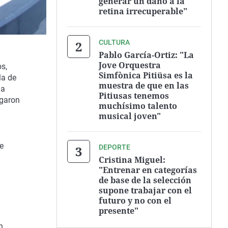
generar un daño a la
retina irrecuperable"
CULTURA
Pablo García-Ortiz: "La
Jove Orquestra
s,
Simfònica Pitiüsa es la
la de
muestra de que en las
da
Pitiusas tenemos
egaron
muchísimo talento
musical joven"
e
DEPORTE
Cristina Miguel:
"Entrenar en categorías
de base de la selección
supone trabajar con el
futuro y no con el
presente"
n