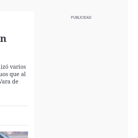
en
izó varios
uos que al
Vara de