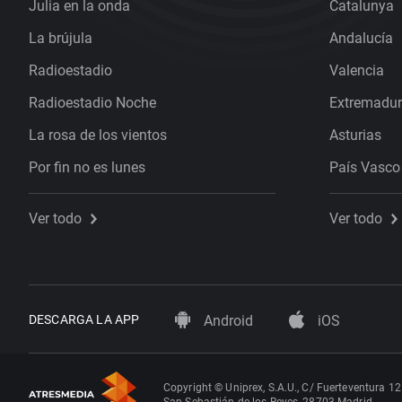
Julia en la onda
Catalunya
La brújula
Andalucía
Radioestadio
Valencia
Radioestadio Noche
Extremadu
La rosa de los vientos
Asturias
Por fin no es lunes
País Vasco
Ver todo
Ver todo
DESCARGA LA APP
Android
iOS
Copyright © Uniprex, S.A.U., C/ Fuerteventura 12
San Sebastián de los Reyes, 28703 Madrid