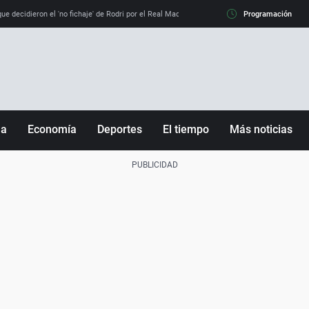
e decidieron el 'no fichaje' de Rodri por el Real Madrid y su 'sí' al Barça
Programación
La llamada de
ña
Economía
Deportes
El tiempo
Más noticias
Fútbol
Sociedad
Baloncesto
Mundo
Tenis
Salud
Motor
Cultura
Ciencia y Tecnología
adrid
Gastronomía
nciana
Medio ambiente