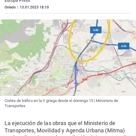
Europa Press
La rosa de los vientos
Caso
Extremadura
Virales
Oviedo
|
13.01.2023 18:10
Gente viajera
Retornados
Galicia
Televisión
Como el perro y el gat
Equipo de investigaci
La Rioja
Elecciones
Operación Viuda Negr
Navarra
País Vasco
Cortes de tráfico en la Y griega desde el domingo 15 | Ministerio de
Transportes
La ejecución de las obras que el Ministerio de
Transportes, Movilidad y Agenda Urbana (Mitma)