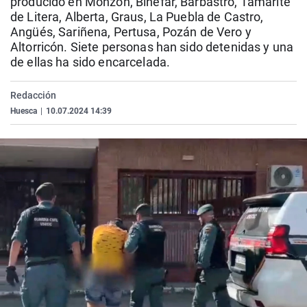
producido en Monzón, Binéfar, Barbastro, Tamarite
La rosa de los vientos
Caso
Extremadura
Virales
de Litera, Alberta, Graus, La Puebla de Castro,
Angüés, Sariñena, Pertusa, Pozán de Vero y
Gente viajera
Retornados
Galicia
Televisión
Altorricón. Siete personas han sido detenidas y una
Como el perro y el gat
Equipo de investigaci
La Rioja
Elecciones
de ellas ha sido encarcelada.
Operación Viuda Negr
Navarra
Redacción
País Vasco
Huesca
|
10.07.2024 14:39