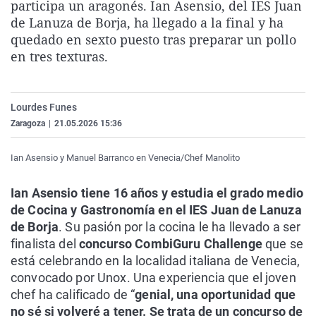
participa un aragonés. Ian Asensio, del IES Juan
La rosa de los vientos
Caso
Extremadura
Virales
de Lanuza de Borja, ha llegado a la final y ha
Gente viajera
Retornados
Galicia
Televisión
quedado en sexto puesto tras preparar un pollo
en tres texturas.
Como el perro y el gat
Equipo de investigaci
La Rioja
Elecciones
Operación Viuda Negr
Navarra
Lourdes Funes
País Vasco
Zaragoza
|
21.05.2026 15:36
Ian Asensio y Manuel Barranco en Venecia/Chef Manolito
Ian Asensio tiene 16 años y estudia el grado medio
de Cocina y Gastronomía en el IES Juan de Lanuza
de Borja
. Su pasión por la cocina le ha llevado a ser
finalista del
concurso CombiGuru Challenge
que se
está celebrando en la localidad italiana de Venecia,
convocado por Unox. Una experiencia que el joven
chef ha calificado de “
genial, una oportunidad que
no sé si volveré a tener. Se trata de un concurso de