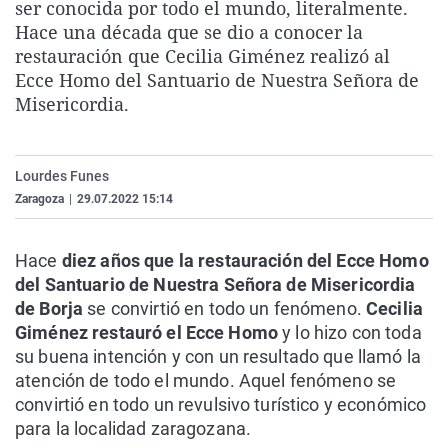
ser conocida por todo el mundo, literalmente.
La rosa de los vientos
Caso
Extremadura
Virales
Hace una década que se dio a conocer la
Gente viajera
Retornados
Galicia
Televisión
restauración que Cecilia Giménez realizó al
Ecce Homo del Santuario de Nuestra Señora de
Como el perro y el gat
Equipo de investigaci
La Rioja
Elecciones
Misericordia.
Operación Viuda Negr
Navarra
País Vasco
Lourdes Funes
Zaragoza
|
29.07.2022 15:14
Hace
diez años que la restauración del Ecce Homo
del Santuario de Nuestra Señora de Misericordia
de Borja
se convirtió en todo un fenómeno.
Cecilia
Giménez restauró el Ecce Homo
y lo hizo con toda
su buena intención y con un resultado que llamó la
atención de todo el mundo. Aquel fenómeno se
convirtió en todo un revulsivo turístico y económico
para la localidad zaragozana.