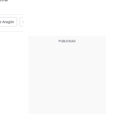
e Aragón
subida salarios