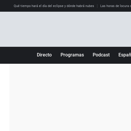
Qué tiempo hará el día del eclipse y dónde habrá nubes
Las horas de locura qu
Directo
Programas
Podcast
Espa
Más de uno
Los Perseguidos
Andalucía
Por fin
Malas decisiones
Aragón
Julia en la onda
Expedientes del más allá
Baleares
La brújula
El viaje del Guernica
Cantabria
Radioestadio
Invisibles
Cataluña
Radioestadio noche
Prohibido morirse
Comunidad de M
El colegio invisible
Esto no ha pasado
Comunitat Vale