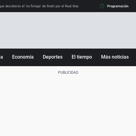
e decidieron el 'no fichaje' de Rodri por el Real Madrid y su 'sí' al Barça
Programación
La llamada de
ña
Economía
Deportes
El tiempo
Más noticias
Fútbol
Sociedad
Baloncesto
Mundo
Tenis
Salud
Motor
Cultura
Ciencia y Tecnología
adrid
Gastronomía
nciana
Medio ambiente