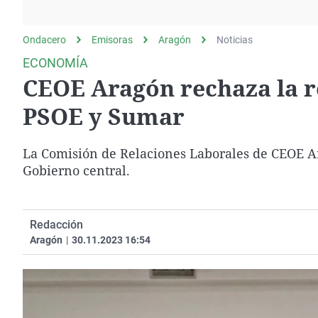
La rosa de los vientos
Caso
Extremadura
Gente viajera
Retornados
Galicia
Ondacero
Emisoras
Aragón
Noticias
Como el perro y el
Equipo de investigación
La Rioja
ECONOMÍA
gato
CEOE Aragón rechaza la r
Operación Viuda
Navarra
Negra
País Vasco
PSOE y Sumar
La Comisión de Relaciones Laborales de CEOE Ar
Gobierno central.
Redacción
Aragón
|
30.11.2023 16:54