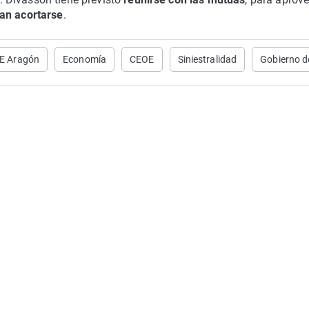
an acortarse
.
E Aragón
Economía
CEOE
Siniestralidad
Gobierno d