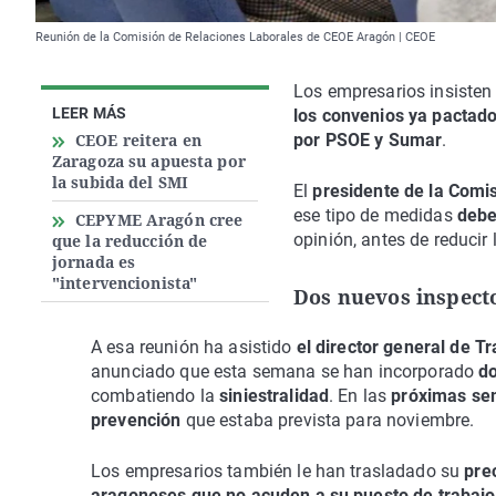
Reunión de la Comisión de Relaciones Laborales de CEOE Aragón | CEOE
Los empresarios insisten
LEER MÁS
los convenios ya pactado
CEOE reitera en
por PSOE y Sumar
.
Zaragoza su apuesta por
la subida del SMI
El
presidente de la Comi
ese tipo de medidas
debe
CEPYME Aragón cree
opinión, antes de reducir
que la reducción de
jornada es
"intervencionista"
Dos nuevos inspect
A esa reunión ha asistido
el director general de T
anunciado que esta semana se han incorporado
do
combatiendo la
siniestralidad
. En las
próximas s
prevención
que estaba prevista para noviembre.
Los empresarios también le han trasladado su
preo
aragoneses que no acuden a su puesto de trabajo