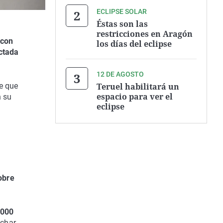
ECLIPSE SOLAR
Éstas son las
restricciones en Aragón
 con
los días del eclipse
ctada
12 DE AGOSTO
Teruel habilitará un
e que
espacio para ver el
n su
eclipse
obre
.000
echar