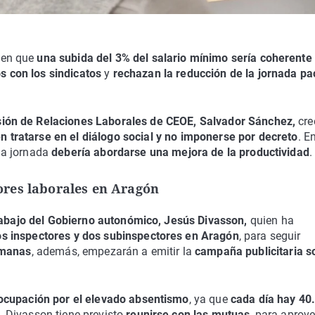
 en que
una subida del 3% del salario mínimo sería coherente
s con los sindicatos
y
rechazan la reducción de la jornada pa
sión de Relaciones Laborales de CEOE, Salvador Sánchez,
cre
n tratarse en el diálogo social y no imponerse por decreto
. E
 la jornada
debería abordarse una mejora de la productividad
.
ores laborales en Aragón
rabajo del Gobierno autonómico, Jesús Divasson,
quien ha
s inspectores y dos subinspectores en Aragón
, para seguir
emanas
, además, empezarán a emitir la
campaña publicitaria s
cupación por el elevado absentismo
, ya que
cada día hay 40
. Divasson tiene previsto
reunirse con las mutuas
, para aprov