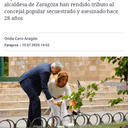
alcaldesa de Zaragoza han rendido tributo al
La rosa de los vientos
Caso
Extremadura
Virales
concejal popular secuestrado y asesinado hace
Gente viajera
Retornados
Galicia
Televisión
28 años
Como el perro y el gat
Equipo de investigaci
La Rioja
Elecciones
Operación Viuda Negr
Navarra
Onda Cero Aragón
País Vasco
Zaragoza
|
10.07.2025 14:52