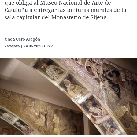
que obliga al Museo Nacional de Arte de
La rosa de los vientos
Caso
Extremadura
Virales
Cataluña a entregar las pinturas murales de la
Gente viajera
Retornados
Galicia
Televisión
sala capitular del Monasterio de Sijena.
Como el perro y el gat
Equipo de investigaci
La Rioja
Elecciones
Operación Viuda Negr
Navarra
Onda Cero Aragón
Zaragoza
|
24.06.2025 13:27
País Vasco