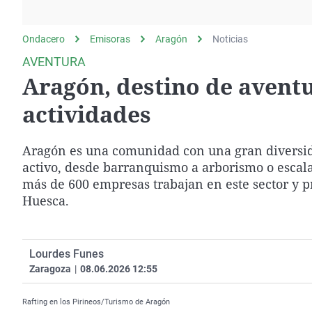
La rosa de los vientos
Caso
Extremadura
Gente viajera
Retornados
Galicia
Ondacero
Emisoras
Aragón
Noticias
Como el perro y el
Equipo de investigación
La Rioja
AVENTURA
gato
Aragón, destino de aventu
Operación Viuda
Navarra
Negra
País Vasco
actividades
Aragón es una comunidad con una gran diversidad
activo, desde barranquismo a arborismo o escala
más de 600 empresas trabajan en este sector y p
Huesca.
Lourdes Funes
Zaragoza
|
08.06.2026 12:55
Rafting en los Pirineos/Turismo de Aragón