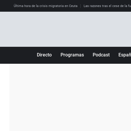
Última hora de la crisis migratoria en Ceuta
Las razones tras el cese de la f
Directo
Programas
Podcast
Espa
Más de uno
Los Perseguidos
Andalucía
Por fin
Malas decisiones
Aragón
Julia en la onda
Expedientes del más allá
Baleares
La brújula
El viaje del Guernica
Cantabria
Radioestadio
Invisibles
Cataluña
Radioestadio noche
Prohibido morirse
Comunidad de M
El colegio invisible
Esto no ha pasado
Comunitat Vale