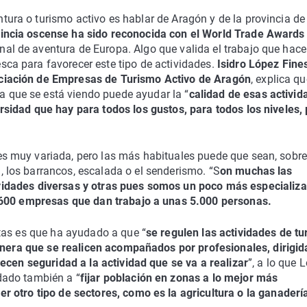
tura o turismo activo es hablar de Aragón y de la provincia de
incia oscense ha sido reconocida con el World Trade Awards
nal de aventura de Europa. Algo que valida el trabajo que hac
sca para favorecer este tipo de actividades.
Isidro López Fines
ociación de Empresas de Turismo Activo de Aragón
, explica q
 que se está viendo puede ayudar la “
calidad de esas activid
ersidad que hay para todos los gustos, para todos los niveles,
 es muy variada, pero las más habituales puede que sean, sobr
, los barrancos, escalada o el senderismo. “S
on muchas las
idades diversas y otras pues somos un poco más especializ
600 empresas que dan trabajo a unas 5.000 personas.
tas es que ha ayudado a que “
se regulen las actividades de t
ionera que se realicen acompañados por profesionales, dirigid
ecen seguridad a la actividad que se va a realizar
”, a lo que 
dado también a “
fijar población en zonas a lo mejor más
 otro tipo de sectores, como es la agricultura o la ganaderí