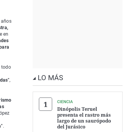
e años
tra,
ue en
ades
 para
e todo
LO MÁS
adas
”,
urismo
CIENCIA
as
Dinópolis Teruel
López
presenta el rastro más
largo de un saurópodo
a
”.
del Jurásico