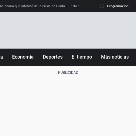
uncionaria que informó de la crisis en Ceuta
"No hay mafias, que no nos engañen": exper
Programación
ña
Economía
Deportes
El tiempo
Más noticias
Fútbol
Sociedad
Baloncesto
Mundo
Tenis
Salud
Motor
Cultura
Ciencia y Tecnología
adrid
Gastronomía
nciana
Medio ambiente