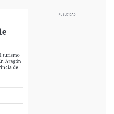
de
l turismo
 En Aragón
vincia de