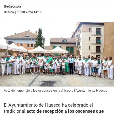
La rosa de los vientos
Caso
Extremadura
Virales
Redacción
Huesca
|
13.08.2024 14:16
Gente viajera
Retornados
Galicia
Televisión
Como el perro y el gat
Equipo de investigaci
La Rioja
Elecciones
Operación Viuda Negr
Navarra
País Vasco
Acto de homenaje a los oscenses en la diáspora | Ayuntamiento Huesca
El Ayuntamiento de Huesca ha celebrado el
tradicional
acto de recepción a los oscenses que