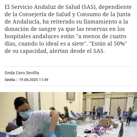
La rosa de los vientos
Caso
Extremadura
Virales
El Servicio Andaluz de Salud (SAS), dependiente
de la Consejería de Salud y Consumo de la Junta
Gente viajera
Retornados
Galicia
Televisión
de Andalucía, ha reiterado su llamamiento a la
Como el perro y el gat
Equipo de investigaci
La Rioja
Elecciones
donación de sangre ya que las reservas en los
hospitales andaluces están "a menos de cuatro
Operación Viuda Negr
Navarra
días, cuando lo ideal es a siete". "Están al 50%"
País Vasco
de su capacidad, alertan desde el SAS.
Onda Cero Sevilla
Sevilla
|
19.08.2025 11:49