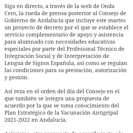
La rosa de los vientos
Caso
Extremadura
Virales
Siga en directo, a través de la web de Onda
Cero, la rueda de prensa posterior al Consejo de
Gente viajera
Retornados
Galicia
Televisión
Gobierno de Andalucía que incluye este martes
Como el perro y el gat
Equipo de investigaci
La Rioja
Elecciones
un proyecto de decreto por el que se establece el
servicio complementario de apoyo y asistencia
Operación Viuda Negr
Navarra
para alumnado con necesidades educativas
País Vasco
especiales por parte del Profesional Técnico de
Integración Social y de Interpretación de
Lengua de Signos Española, así como se regulan
las condiciones para su prestación, autorización
y gestión.
Así reza en el orden del día del Consejo en el
que también se integra una propuesta de
acuerdo por la que se toma conocimiento del
Plan Estratégico de la Vacunación Antigripal
2021-2022 en Andalucía.