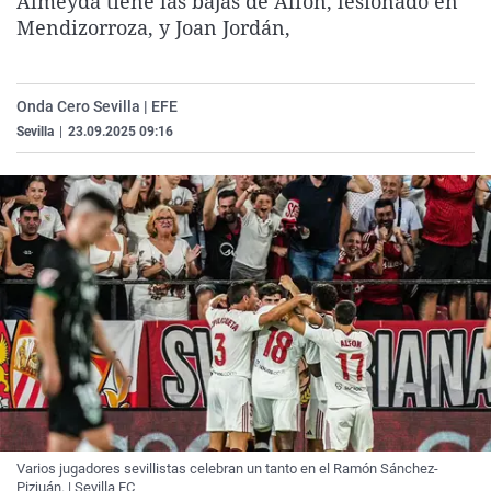
Almeyda tiene las bajas de Alfon, lesionado en
La rosa de los vientos
Caso
Extremadura
Virales
Mendizorroza, y Joan Jordán,
Gente viajera
Retornados
Galicia
Televisión
Como el perro y el gat
Equipo de investigaci
La Rioja
Elecciones
Onda Cero Sevilla | EFE
Operación Viuda Negr
Navarra
Sevilla
|
23.09.2025 09:16
País Vasco
Varios jugadores sevillistas celebran un tanto en el Ramón Sánchez-
Pizjuán. | Sevilla FC