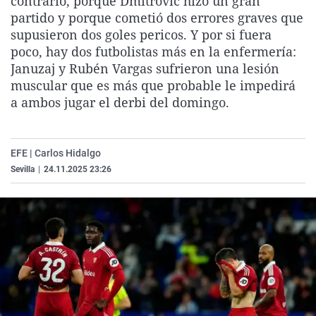
contrario, porque Dmitrovic hizo un gran
La rosa de los vientos
Caso
Extremadura
Virales
partido y porque cometió dos errores graves que
supusieron dos goles pericos. Y por si fuera
Gente viajera
Retornados
Galicia
Televisión
poco, hay dos futbolistas más en la enfermería:
Como el perro y el gat
Equipo de investigaci
La Rioja
Elecciones
Januzaj y Rubén Vargas sufrieron una lesión
muscular que es más que probable le impedirá
Operación Viuda Negr
Navarra
a ambos jugar el derbi del domingo.
País Vasco
EFE | Carlos Hidalgo
Sevilla
|
24.11.2025 23:26