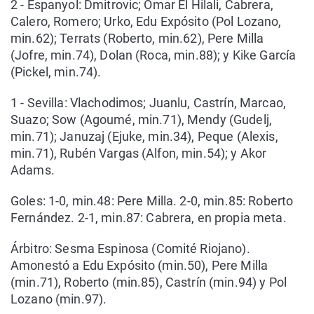
2 - Espanyol: Dmitrovic; Omar El Hilali, Cabrera,
Calero, Romero; Urko, Edu Expósito (Pol Lozano,
min.62); Terrats (Roberto, min.62), Pere Milla
(Jofre, min.74), Dolan (Roca, min.88); y Kike García
(Pickel, min.74).
1 - Sevilla: Vlachodimos; Juanlu, Castrín, Marcao,
Suazo; Sow (Agoumé, min.71), Mendy (Gudelj,
min.71); Januzaj (Ejuke, min.34), Peque (Alexis,
min.71), Rubén Vargas (Alfon, min.54); y Akor
Adams.
Goles: 1-0, min.48: Pere Milla. 2-0, min.85: Roberto
Fernández. 2-1, min.87: Cabrera, en propia meta.
Árbitro: Sesma Espinosa (Comité Riojano).
Amonestó a Edu Expósito (min.50), Pere Milla
(min.71), Roberto (min.85), Castrín (min.94) y Pol
Lozano (min.97).