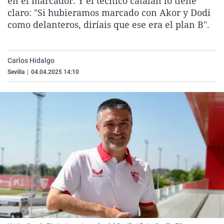
en el marcador. Y el técnico catalán lo tiene
La rosa de los vientos
Caso
Extremadura
Virales
claro: "Si hubieramos marcado con Akor y Dodi
como delanteros, diríais que ese era el plan B".
Gente viajera
Retornados
Galicia
Televisión
Como el perro y el gat
Equipo de investigaci
La Rioja
Elecciones
Operación Viuda Negr
Navarra
Carlos Hidalgo
Sevilla
|
04.04.2025 14:10
País Vasco