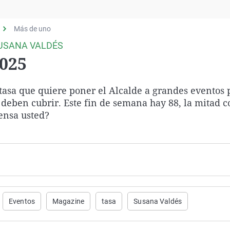
Virales
Televisión
Más de uno
Elecciones
USANA VALDÉS
2025
a que quiere poner el Alcalde a grandes eventos 
ue deben cubrir. Este fin de semana hay 88, la mitad c
ensa usted?
Eventos
Magazine
tasa
Susana Valdés