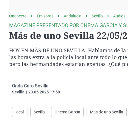
La rosa de los vientos
Caso
Extremadura
Gente viajera
Retornados
Galicia
Ondacero
Emisoras
Andalucía
Sevilla
Audios
Como el perro y el
Equipo de investigación
La Rioja
MAGAZINE PRESENTADO POR CHEMA GARCÍA Y S
gato
Más de uno Sevilla 22/05/
Operación Viuda
Navarra
Negra
País Vasco
HOY EN MÁS DE UNO SEVILLA, Hablamos de la tas
las horas extra a la policía local ante todo lo q
pero las hermandades estarían exentas. ¿Qué pi
Onda Cero Sevilla
Sevilla
|
23.05.2025 17:59
local
Sevilla
Chema García
Mas de uno Sevilla