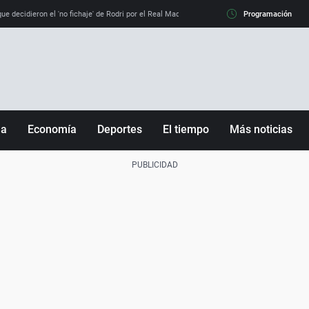
e decidieron el 'no fichaje' de Rodri por el Real Madrid y su 'sí' al Barça
Programación
La llamada de
ña
Economía
Deportes
El tiempo
Más noticias
Fútbol
Sociedad
Baloncesto
Mundo
Tenis
Salud
Motor
Cultura
Ciencia y Tecnología
adrid
Gastronomía
nciana
Medio ambiente