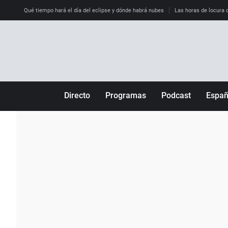
Qué tiempo hará el día del eclipse y dónde habrá nubes
Las horas de locura qu
Directo
Programas
Podcast
Espa
Más de uno
Los Perseguidos
Andalucía
Por fin
Malas decisiones
Aragón
Julia en la onda
Expedientes del más allá
Baleares
La brújula
El viaje del Guernica
Cantabria
Radioestadio
Invisibles
Cataluña
Radioestadio noche
Prohibido morirse
Comunidad de M
El colegio invisible
Esto no ha pasado
Comunitat Vale