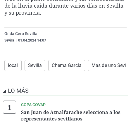
de la lluvia caída durante varios días en Sevilla
La rosa de los vientos
Caso
Extremadura
Virales
y su provincia.
Gente viajera
Retornados
Galicia
Televisión
Como el perro y el gat
Equipo de investigaci
La Rioja
Elecciones
Onda Cero Sevilla
Operación Viuda Negr
Navarra
Sevilla
|
01.04.2024 14:07
País Vasco
local
Sevilla
Chema García
Mas de uno Sevill
LO MÁS
COPA COVAP
San Juan de Aznalfarache selecciona a los
representantes sevillanos