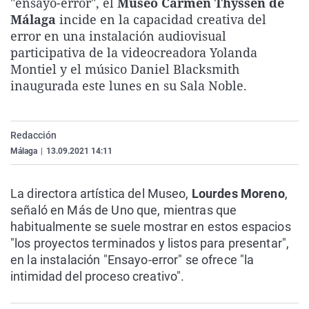
"ensayo-error", el
Museo Carmen Thyssen de
La rosa de los vientos
Caso
Extremadura
Virales
Málaga
incide en la capacidad creativa del
error en una instalación audiovisual
Gente viajera
Retornados
Galicia
Televisión
participativa de la videocreadora Yolanda
Como el perro y el gat
Equipo de investigaci
La Rioja
Elecciones
Montiel y el músico Daniel Blacksmith
inaugurada este lunes en su Sala Noble.
Operación Viuda Negr
Navarra
País Vasco
Redacción
Málaga
|
13.09.2021 14:11
La directora artística del Museo,
Lourdes Moreno
,
señaló en Más de Uno que, mientras que
habitualmente se suele mostrar en estos espacios
"los proyectos terminados y listos para presentar",
en la instalación "Ensayo-error" se ofrece "la
intimidad del proceso creativo".