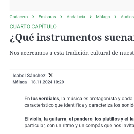
La rosa de los vientos
Caso
Extremadura
Gente viajera
Retornados
Galicia
Ondacero
Emisoras
Andalucía
Málaga
Audios
Como el perro y el
Equipo de investigación
La Rioja
CUARTO CAPÍTULO
gato
¿Qué instrumentos suenan
Operación Viuda
Navarra
Negra
País Vasco
Nos acercamos a esta tradición cultural de nuest
Isabel Sánchez
Málaga
|
18.11.2024 10:29
En
los verdiales
, la música es protagonista y cada 
característico que identifica y caracteriza los sonid
El violín, la guitarra, el pandero, los platillos y el l
particular, con un ritmo y un compás que nos invitan