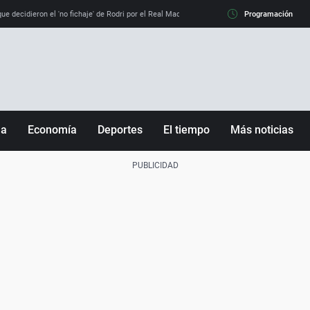
e decidieron el 'no fichaje' de Rodri por el Real Madrid y su 'sí' al Barça
Programación
La llamada de
ña
Economía
Deportes
El tiempo
Más noticias
Fútbol
Sociedad
Baloncesto
Mundo
Tenis
Salud
Motor
Cultura
Ciencia y Tecnología
adrid
Gastronomía
nciana
Medio ambiente