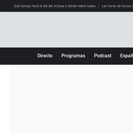
Qué tiempo hará el día del eclipse y dónde habrá nubes
Las horas de locura qu
Directo
Programas
Podcast
Espa
Más de uno
Los Perseguidos
Andalucía
Por fin
Malas decisiones
Aragón
Julia en la onda
Expedientes del más allá
Baleares
La brújula
El viaje del Guernica
Cantabria
Radioestadio
Invisibles
Cataluña
Radioestadio noche
Prohibido morirse
Comunidad de M
El colegio invisible
Esto no ha pasado
Comunitat Vale