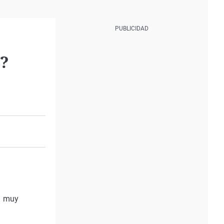
s?
a muy