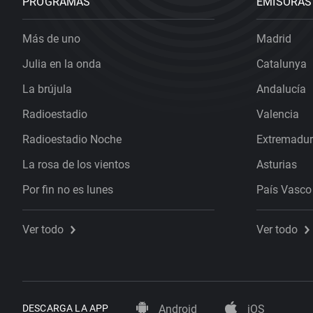
PROGRAMAS
EMISORAS
Más de uno
Madrid
Julia en la onda
Catalunya
La brújula
Andalucía
Radioestadio
Valencia
Radioestadio Noche
Extremadu
La rosa de los vientos
Asturias
Por fin no es lunes
País Vasco
Ver todo
Ver todo
DESCARGA LA APP
Android
iOS