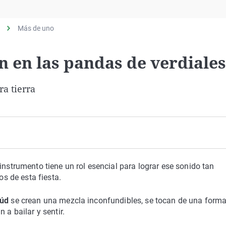
Virales
Televisión
Más de uno
Elecciones
 en las pandas de verdiale
ra tierra
instrumento tiene un rol esencial para lograr ese sonido tan
os de esta fiesta.
aúd
se crean una mezcla inconfundibles, se tocan de una form
 a bailar y sentir.